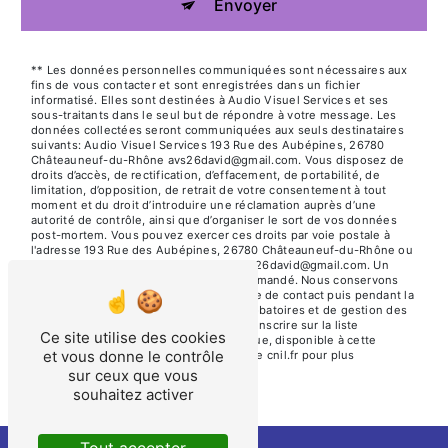
Envoyer
** Les données personnelles communiquées sont nécessaires aux
fins de vous contacter et sont enregistrées dans un fichier
informatisé. Elles sont destinées à Audio Visuel Services et ses
sous-traitants dans le seul but de répondre à votre message. Les
données collectées seront communiquées aux seuls destinataires
suivants: Audio Visuel Services 193 Rue des Aubépines, 26780
Châteauneuf-du-Rhône avs26david@gmail.com. Vous disposez de
droits d’accès, de rectification, d’effacement, de portabilité, de
limitation, d’opposition, de retrait de votre consentement à tout
moment et du droit d’introduire une réclamation auprès d’une
autorité de contrôle, ainsi que d’organiser le sort de vos données
post-mortem. Vous pouvez exercer ces droits par voie postale à
l'adresse 193 Rue des Aubépines, 26780 Châteauneuf-du-Rhône ou
par courrier électronique à l'adresse avs26david@gmail.com. Un
justificatif d'identité pourra vous être demandé. Nous conservons
vos données pendant la période de prise de contact puis pendant la
durée de prescription légale aux fins probatoires et de gestion des
contentieux. Vous avez le droit de vous inscrire sur la liste
Ce site utilise des cookies
d'opposition au démarchage téléphonique, disponible à cette
et vous donne le contrôle
adresse:
Bloctel.gouv.fr
. Consultez le site cnil.fr pour plus
d’informations sur vos droits.
sur ceux que vous
souhaitez activer