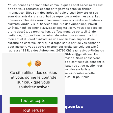
** Les données personnelles communiquées sont nécessaires aux
fins de vous contacter et sont enregistrées dans un fichier
informatisé. Elles sont destinées à Audio Visuel Services et ses
sous-traitants dans le seul but de répondre à votre message. Les
données collectées seront communiquées aux seuls destinataires
suivants: Audio Visuel Services 193 Rue des Aubépines, 26780
Châteauneuf-du-Rhône avs26david@gmail.com. Vous disposez de
droits d’accès, de rectification, d’effacement, de portabilité, de
limitation, d’opposition, de retrait de votre consentement à tout
moment et du droit d’introduire une réclamation auprès d’une
autorité de contrôle, ainsi que d’organiser le sort de vos données
post-mortem. Vous pouvez exercer ces droits par voie postale à
l'adresse 193 Rue des Aubépines, 26780 Châteauneuf-du-Rhône ou
par courrier électronique à l'adresse avs26david@gmail.com. Un
justificatif d'identité pourra vous être demandé. Nous conservons
vos données pendant la période de prise de contact puis pendant la
durée de prescription légale aux fins probatoires et de gestion des
contentieux. Vous avez le droit de vous inscrire sur la liste
Ce site utilise des cookies
d'opposition au démarchage téléphonique, disponible à cette
et vous donne le contrôle
adresse:
Bloctel.gouv.fr
. Consultez le site cnil.fr pour plus
d’informations sur vos droits.
sur ceux que vous
souhaitez activer
Tout accepter
Recherches fréquentes
Tout refuser