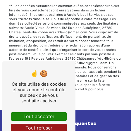
** Les données personnelles communiquées sont nécessaires aux
fins de vous contacter et sont enregistrées dans un fichier
informatisé. Elles sont destinées à Audio Visuel Services et ses
sous-traitants dans le seul but de répondre à votre message. Les
données collectées seront communiquées aux seuls destinataires
suivants: Audio Visuel Services 193 Rue des Aubépines, 26780
Châteauneuf-du-Rhône avs26david@gmail.com. Vous disposez de
droits d’accès, de rectification, d’effacement, de portabilité, de
limitation, d’opposition, de retrait de votre consentement à tout
moment et du droit d’introduire une réclamation auprès d’une
autorité de contrôle, ainsi que d’organiser le sort de vos données
post-mortem. Vous pouvez exercer ces droits par voie postale à
l'adresse 193 Rue des Aubépines, 26780 Châteauneuf-du-Rhône ou
par courrier électronique à l'adresse avs26david@gmail.com. Un
justificatif d'identité pourra vous être demandé. Nous conservons
vos données pendant la période de prise de contact puis pendant la
durée de prescription légale aux fins probatoires et de gestion des
contentieux. Vous avez le droit de vous inscrire sur la liste
Ce site utilise des cookies
d'opposition au démarchage téléphonique, disponible à cette
et vous donne le contrôle
adresse:
Bloctel.gouv.fr
. Consultez le site cnil.fr pour plus
d’informations sur vos droits.
sur ceux que vous
souhaitez activer
Tout accepter
Recherches fréquentes
Tout refuser