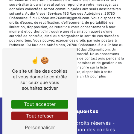
informatisé. Elles sont destinées à Audio Visuel Services et ses
sous-traitants dans le seul but de répondre à votre message. Les
données collectées seront communiquées aux seuls destinataires
suivants: Audio Visuel Services 193 Rue des Aubépines, 26780
Châteauneuf-du-Rhône avs26david@gmail.com. Vous disposez de
droits d’accès, de rectification, d’effacement, de portabilité, de
limitation, d’opposition, de retrait de votre consentement à tout
moment et du droit d’introduire une réclamation auprès d’une
autorité de contrôle, ainsi que d’organiser le sort de vos données
post-mortem. Vous pouvez exercer ces droits par voie postale à
l'adresse 193 Rue des Aubépines, 26780 Châteauneuf-du-Rhône ou
par courrier électronique à l'adresse avs26david@gmail.com. Un
justificatif d'identité pourra vous être demandé. Nous conservons
vos données pendant la période de prise de contact puis pendant la
durée de prescription légale aux fins probatoires et de gestion des
contentieux. Vous avez le droit de vous inscrire sur la liste
Ce site utilise des cookies
d'opposition au démarchage téléphonique, disponible à cette
et vous donne le contrôle
adresse:
Bloctel.gouv.fr
. Consultez le site cnil.fr pour plus
d’informations sur vos droits.
sur ceux que vous
souhaitez activer
Tout accepter
Recherches fréquentes
Tout refuser
©
Vistalid
- 2026 - Tous droits réservés -
Personnaliser
Mentions légales
-
Gestion des cookies