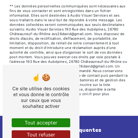
** Les données personnelles communiquées sont nécessaires aux
fins de vous contacter et sont enregistrées dans un fichier
informatisé. Elles sont destinées à Audio Visuel Services et ses
sous-traitants dans le seul but de répondre à votre message. Les
données collectées seront communiquées aux seuls destinataires
suivants: Audio Visuel Services 193 Rue des Aubépines, 26780
Châteauneuf-du-Rhône avs26david@gmail.com. Vous disposez de
droits d’accès, de rectification, d’effacement, de portabilité, de
limitation, d’opposition, de retrait de votre consentement à tout
moment et du droit d’introduire une réclamation auprès d’une
autorité de contrôle, ainsi que d’organiser le sort de vos données
post-mortem. Vous pouvez exercer ces droits par voie postale à
l'adresse 193 Rue des Aubépines, 26780 Châteauneuf-du-Rhône ou
par courrier électronique à l'adresse avs26david@gmail.com. Un
justificatif d'identité pourra vous être demandé. Nous conservons
vos données pendant la période de prise de contact puis pendant la
durée de prescription légale aux fins probatoires et de gestion des
contentieux. Vous avez le droit de vous inscrire sur la liste
Ce site utilise des cookies
d'opposition au démarchage téléphonique, disponible à cette
et vous donne le contrôle
adresse:
Bloctel.gouv.fr
. Consultez le site cnil.fr pour plus
d’informations sur vos droits.
sur ceux que vous
souhaitez activer
Tout accepter
Recherches fréquentes
Tout refuser